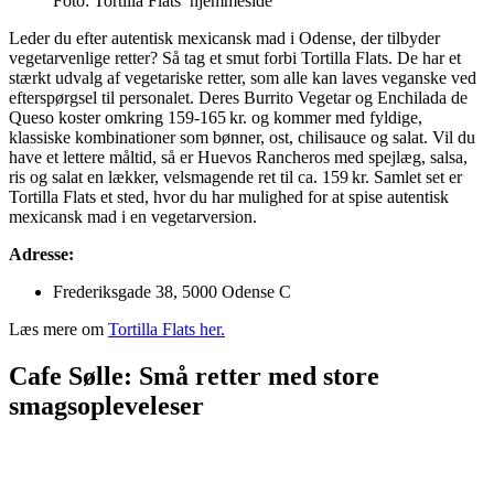
Foto: Tortilla Flats’ hjemmeside
Leder du efter autentisk mexicansk mad i Odense, der tilbyder
vegetarvenlige retter? Så tag et smut forbi Tortilla Flats. De har et
stærkt udvalg af vegetariske retter, som alle kan laves veganske ved
efterspørgsel til personalet. Deres Burrito Vegetar og Enchilada de
Queso koster omkring 159-165 kr. og kommer med fyldige,
klassiske kombinationer som bønner, ost, chilisauce og salat. Vil du
have et lettere måltid, så er Huevos Rancheros med spejlæg, salsa,
ris og salat en lækker, velsmagende ret til ca. 159 kr. Samlet set er
Tortilla Flats et sted, hvor du har mulighed for at spise autentisk
mexicansk mad i en vegetarversion.
Adresse:
Frederiksgade 38, 5000 Odense C
Læs mere om
Tortilla Flats her.
Cafe Sølle: Små retter med store
smagsopleveleser