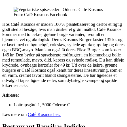
Foto: Café Kosmos Facebook
Hos Café Kosmos er maden 100 % plantebaseret og derfor et rigtig
godt sted at besøge, hvis man ønsker et grønt måltid. Café Kosmos
kommer med to lækre, grønne burgervarianter, hvor alt er
hjemmelavet og økologisk. Deres Kosmos Burger koster 135 kr. og
er lavet med en bønnebøf, coleslaw, syltede agurker, rødløg og deres
egen BBQ-mayo. Man kan også få deres Fikse Burger, som koster
145 kr. Den byder på sprødstegte rodfrugter i en hjemmebagt bolle
med remoulade, mayo, dild, kapers og syltede rødløg. Du kan tilføje
krydrede, ovnbagte kartofler for 49 kr. Ud over de lækre, grønne
burgere er Café Kosmos også kendt for deres linsestuvning, som er
en varm, cremet favorit blandt stamgæsterne. De har ligeledes et
udvalg af tapas-lignende retter, som dybstegte svampe og sprøde
kikærtesnacks.
Adresse:
Lottrupsgård 1, 5000 Odense C
Læs mere om
Café Kosmos her.
Restaurant Paprika: Indiske