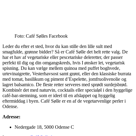
Foto: Café Sølles Facebook
Leder du efter et sted, hvor du kan stille den lille sult med
smagfulde, grønne bidder? Så er Café Sølle det helt rette valg. De
har et hav af vegetariske eller pescetariske deleretter, der passer
perfekt til dig og din omgangskreds, hvis I ønsker let, vegetarisk
spisning. Du kan vælge mellem quinoa med puffet boghvede,
urtevinaigrette, Vesterhavsost samt grønt, eller den klassiske burrata
med tomat, basilikum og piment d’Espelette, jomfruolivenolie og
lagret balsamico. De fleste retter serveres med sprødt surdejsbrød.
Kombinér det med naturvin, cocktails eller specialøl i den hyggelige
café-bar-stemning, som er ideel til en afslappet og hyggelig
eftermiddag i byen. Café Sølle er en af de vegetarvenlige perler i
Odense.
Adresse:
Nedergade 18, 5000 Odense C