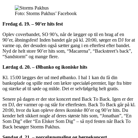
Foto: Storms Pakhus’ Facebook
Fredag d. 19. – 90’er hits fest
Oplev coverbandet, SO 90’s, når de lægger op til en brag af en
90’er, åbningsfest! Inden bandet går på kl. 20:00, sørger en DJ for at
varme op, der desuden også sætter gang i en efterfest efter bandet.
Nyd de helt store 90’er hits som, “Macarena”, “Backstreet’s back”,
“Sandstorm” og mange flere.
Lørdag d. 20. – Ølbanko og ikoniske hits
Kl. 15:00 lægges der ud med ølbanko. I hal 1 kan du få din
bankoplade og spille med om lækre specialøl-premier, lige fra bitre
og stærke øl til søde og milde. Det er selvfølgelig helt gratis.
Senere på dagen er der stor koncert med Back To Back. Igen er der
en DJ, der varmer op og står for efterfesten. Back To Back går på kl.
20:00, hvor du kan opleve deres ikoniske 80’er og 90’er hits. Du
kender helt sikkert nogle af deres største hits som, “Jonathan”, “En
Som Dig” eller “En Elsker Som Dig” – så nyd festen når Back To
Back besøger Storms Pakhus.
Søndag d. 21. – porcelænsmaling og børnekoncert