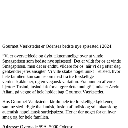
Gourmet Værkstedet er Odenses bedste nye spisested i 2024!
“Vi er overvældede og dybt taknemmelige over at vinde
Smagsprisen som bedste nye spisested! Det er vildt for os at vinde
Smagsprisen, men det er endnu vildere for os, når vi dag efter dag
genkender jeres ansigter. Vi ville skabe noget unikt – et sted, hvor
hele familien kan samles om mad fra tre forskellige
verdenskøkkener, og en vegansk variation. Fra bunden af vores
hjerter: Tusind, tusind tak for at gøre dette muligt!”, udtaler Arvin
Aliari, på vegne af hele holdet bag Gourmet Værkstedet.
Hos Gourmet Værkstedet får du hele tre forskellige køkkener,
samme sted. Ægte thailandsk, fusion af indisk og srilankansk og
autentisk napolitansk surdejspizza. Her er der noget for en hver
smag og for hele familien.
Adresse
: Overgade 59A,
5000 Odense.