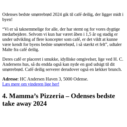
Odenses bedste smørrebrød 2024 gik til café deilig, der ligger midt i
byen!
“Vi er så taknemmelige for alle, der har stemt og for vores dygtige
medarbejdere. Selvom vi kun har været åben i 1,5 år og stadig er
under udvikling af flere koncepter som café, er det vildt at kunne
være kendt for byens bedste smørrebrød, i så stærkt et felt”, udtaler
Malte fra café deilig.
Deres café er placeret i smukke, idylliske omgivelser, lige ved H. C.
Andersens hus, så du endda også kan nyde en god udsigt til dit
smørrebrød. Café deilig serverer derudover også en lækker brunch.
Adresse
: HC Andersen Haven 3, 5000 Odense.
Læs mere om vinderen lige her!
4. Mamma’s Pizzeria – Odenses bedste
take away 2024