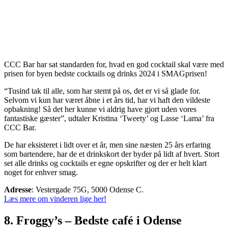
CCC Bar har sat standarden for, hvad en god cocktail skal være med
prisen for byen bedste cocktails og drinks 2024 i SMAGprisen!
“Tusind tak til alle, som har stemt på os, det er vi så glade for.
Selvom vi kun har været åbne i et års tid, har vi haft den vildeste
opbakning! Så det her kunne vi aldrig have gjort uden vores
fantastiske gæster”, udtaler Kristina ‘Tweety’ og Lasse ‘Lama’ fra
CCC Bar.
De har eksisteret i lidt over et år, men sine næsten 25 års erfaring
som bartendere, har de et drinkskort der byder på lidt af hvert. Stort
set alle drinks og cocktails er egne opskrifter og der er helt klart
noget for enhver smag.
Adresse
: Vestergade 75G, 5000 Odense C.
Læs mere om vinderen lige her!
8. Froggy’s – Bedste café i Odense