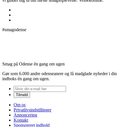
vi guider dig til din næste smagsoplevelse. Velbekomme.
#smagodense
Smag på Odense én gang om ugen
Gør som 6.000 andre odenseanere og få madglade nyheder i din
indboks én gang om ugen.
Om os
Privatlivsindstillinger
Annoncering
Kontakt
Sponsoreret indhold