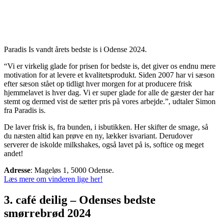
Paradis Is vandt årets bedste is i Odense 2024.
“Vi er virkelig glade for prisen for bedste is, det giver os endnu mere
motivation for at levere et kvalitetsprodukt. Siden 2007 har vi sæson
efter sæson stået op tidligt hver morgen for at producere frisk
hjemmelavet is hver dag. Vi er super glade for alle de gæster der har
stemt og dermed vist de sætter pris på vores arbejde.”, udtaler Simon
fra Paradis is.
De laver frisk is, fra bunden, i isbutikken. Her skifter de smage, så
du næsten altid kan prøve en ny, lækker isvariant. Derudover
serverer de iskolde milkshakes, også lavet på is, softice og meget
andet!
Adresse
: Mageløs 1, 5000 Odense.
Læs mere om vinderen lige her!
3. café deilig – Odenses bedste
smørrebrød 2024