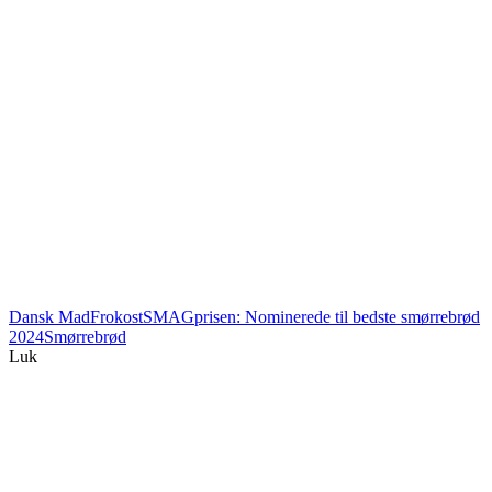
Dansk Mad
Frokost
SMAGprisen: Nominerede til bedste smørrebrød
2024
Smørrebrød
Luk