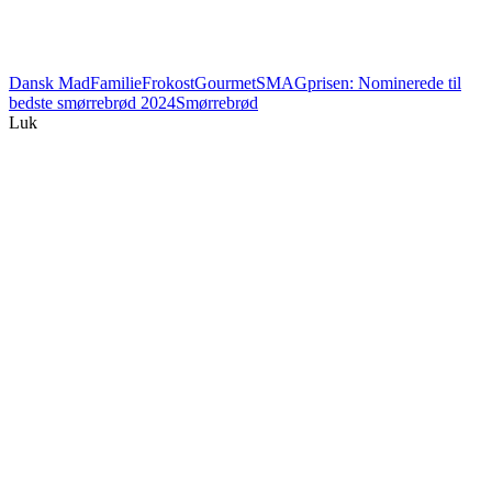
Dansk Mad
Familie
Frokost
Gourmet
SMAGprisen: Nominerede til
bedste smørrebrød 2024
Smørrebrød
Luk