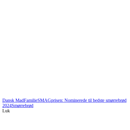
Dansk Mad
Familie
SMAGprisen: Nominerede til bedste smørrebrød
2024
Smørrebrød
Luk