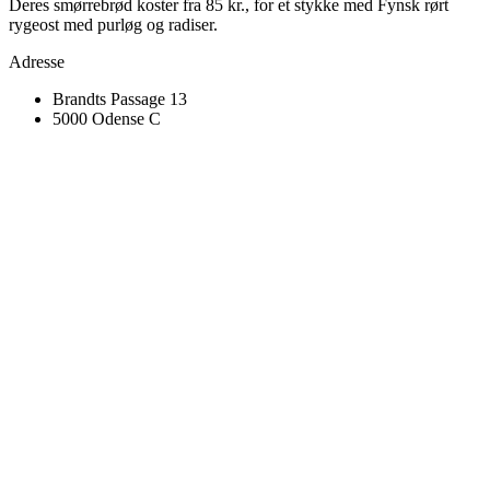
Deres smørrebrød koster fra 85 kr., for et stykke med
Fynsk rørt
rygeost med p
urløg og radiser.
Adresse
Brandts Passage 13
5000 Odense C