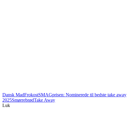
Dansk Mad
Frokost
SMAGprisen: Nominerede til bedste take away
2025
Smørrebrød
Take Away
Luk