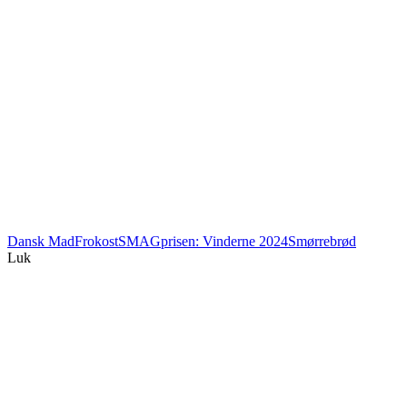
Dansk Mad
Frokost
SMAGprisen: Vinderne 2024
Smørrebrød
Luk