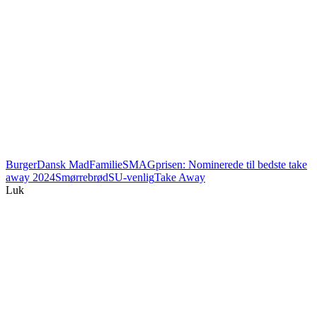
Burger
Dansk Mad
Familie
SMAGprisen: Nominerede til bedste take
away 2024
Smørrebrød
SU-venlig
Take Away
Luk