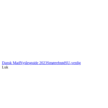
Dansk Mad
Nytårsguide 2023
Smørrebrød
SU-venlig
Luk