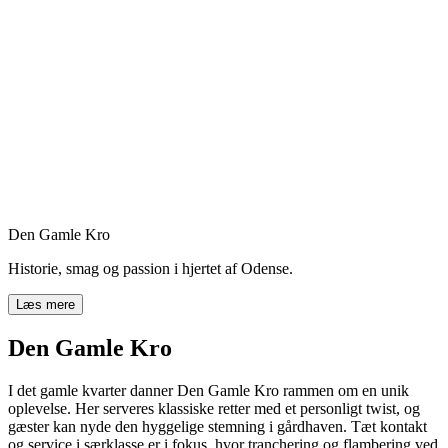
Den Gamle Kro
Historie, smag og passion i hjertet af Odense.
Læs mere
Den Gamle Kro
I det gamle kvarter danner Den Gamle Kro rammen om en unik
oplevelse. Her serveres klassiske retter med et personligt twist, og
gæster kan nyde den hyggelige stemning i gårdhaven. Tæt kontakt
og service i særklasse er i fokus, hvor tranchering og flambering ved