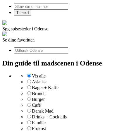
Søg spisesteder i Odense.
Se dine favoritter.
Din guide til madscenen i Odense
Vis alle
Asiatisk
Bager + Kaffe
Brunch
Burger
Café
Dansk Mad
Drinks + Cocktails
Familie
Frokost