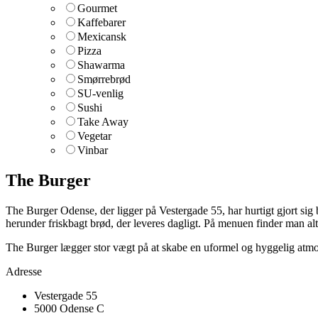
Gourmet
Kaffebarer
Mexicansk
Pizza
Shawarma
Smørrebrød
SU-venlig
Sushi
Take Away
Vegetar
Vinbar
The Burger
The Burger Odense, der ligger på Vestergade 55, har hurtigt gjort sig
herunder friskbagt brød, der leveres dagligt. På menuen finder man alt f
The Burger lægger stor vægt på at skabe en uformel og hyggelig atmo
Adresse
Vestergade 55
5000 Odense C