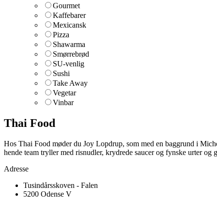
Gourmet
Kaffebarer
Mexicansk
Pizza
Shawarma
Smørrebrød
SU-venlig
Sushi
Take Away
Vegetar
Vinbar
Thai Food
Hos Thai Food møder du Joy Lopdrup, som med en baggrund i Michelin-r
hende team tryller med risnudler, krydrede saucer og fynske urter og
Adresse
Tusindårsskoven - Falen
5200 Odense V