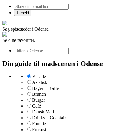
Søg spisesteder i Odense.
Se dine favoritter.
Din guide til madscenen i Odense
Vis alle
Asiatisk
Bager + Kaffe
Brunch
Burger
Café
Dansk Mad
Drinks + Cocktails
Familie
Frokost