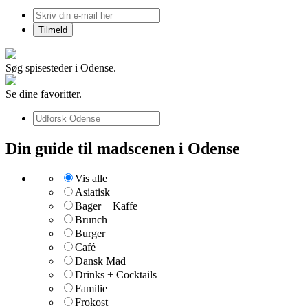
Søg spisesteder i Odense.
Se dine favoritter.
Din guide til madscenen i Odense
Vis alle
Asiatisk
Bager + Kaffe
Brunch
Burger
Café
Dansk Mad
Drinks + Cocktails
Familie
Frokost