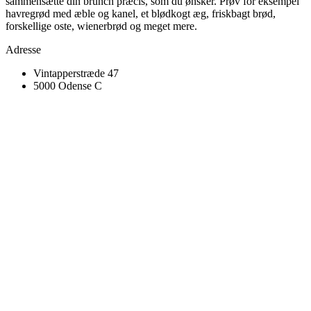
sammensætte din brunch præcis, som du ønsker. Prøv for eksempel
havregrød med æble og kanel, et blødkogt æg, friskbagt brød,
forskellige oste, wienerbrød og meget mere.
Adresse
Vintapperstræde 47
5000 Odense C