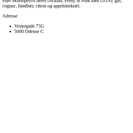
Prøv eksempelvis deres cocktail, Pretty in Pink med GOAT gin,
cognac, hindbær, citron og appelsinskræl.
Adresse
Vestergade 75G
5000 Odense C