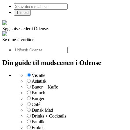
Søg spisesteder i Odense.
Se dine favoritter.
Din guide til madscenen i Odense
Vis alle
Asiatisk
Bager + Kaffe
Brunch
Burger
Café
Dansk Mad
Drinks + Cocktails
Familie
Frokost