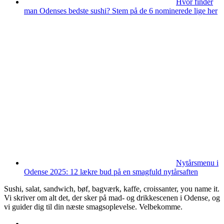
Hvor finder
man Odenses bedste sushi? Stem på de 6 nominerede lige her
Nytårsmenu i
Odense 2025: 12 lækre bud på en smagfuld nytårsaften
Sushi, salat, sandwich, bøf, bagværk, kaffe, croissanter, you name it.
Vi skriver om alt det, der sker på mad- og drikkescenen i Odense, og
vi guider dig til din næste smagsoplevelse. Velbekomme.