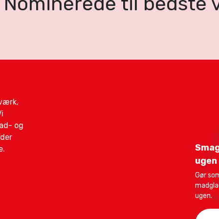
Nominerede til bedste 
gværk,
i
mad- og
ider
Smag
e.
ugen
Gør so
madglad
ugen.