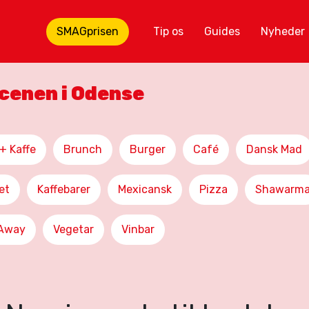
SMAGprisen
Tip os
Guides
Nyheder
scenen i Odense
+ Kaffe
Brunch
Burger
Café
Dansk Mad
et
Kaffebarer
Mexicansk
Pizza
Shawarm
 Away
Vegetar
Vinbar