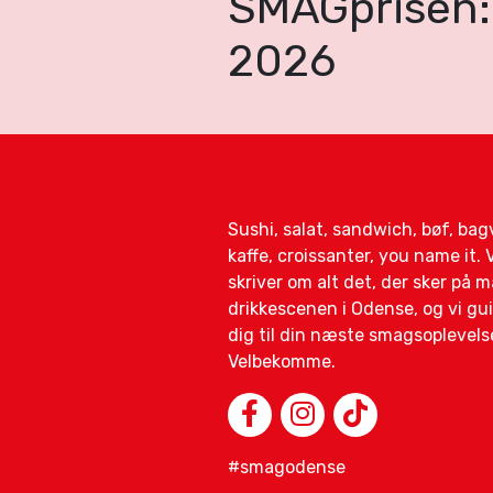
SMAGprisen: 
2026
Sushi, salat, sandwich, bøf, ba
kaffe, croissanter, you name it. V
skriver om alt det, der sker på 
drikkescenen i Odense, og vi gu
dig til din næste smagsoplevels
Velbekomme.
#smagodense