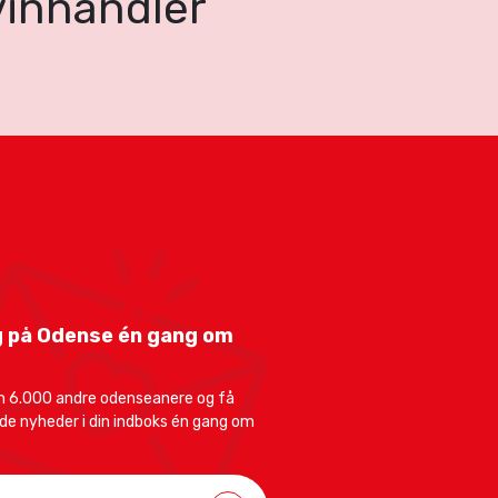
vinhandler
 på Odense én gang om
m 6.000 andre odenseanere og få
e nyheder i din indboks én gang om