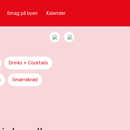
Smag på byen
Kalender
Drinks + Cocktails
a
Smørrebrød