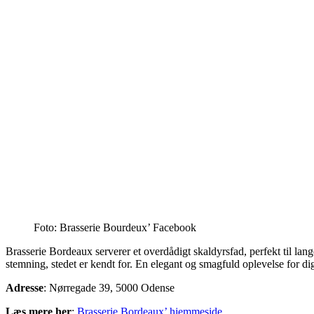
Foto: Brasserie Bourdeux’ Facebook
Brasserie Bordeaux serverer et overdådigt skaldyrsfad, perfekt til lan
stemning, stedet er kendt for. En elegant og smagfuld oplevelse for di
Adresse
: Nørregade 39, 5000 Odense
Læs mere her
:
Brasserie Bordeaux’ hjemmeside