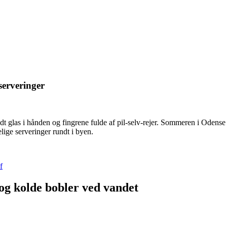
eserveringer
oldt glas i hånden og fingrene fulde af pil‑selv‑rejer. Sommeren i Odens
lige serveringer rundt i byen.
f
 og kolde bobler ved vandet