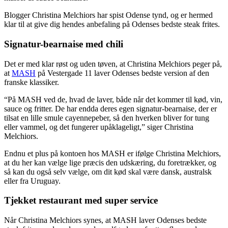
Blogger Christina Melchiors har spist Odense tynd, og er hermed
klar til at give dig hendes anbefaling på Odenses bedste steak frites.
Signatur-bearnaise med chili
Det er med klar røst og uden tøven, at Christina Melchiors peger på,
at
MASH
på Vestergade 11 laver Odenses bedste version af den
franske klassiker.
“På MASH ved de, hvad de laver, både når det kommer til kød, vin,
sauce og fritter. De har endda deres egen signatur-bearnaise, der er
tilsat en lille smule cayennepeber, så den hverken bliver for tung
eller vammel, og det fungerer upåklageligt,” siger Christina
Melchiors.
Endnu et plus på kontoen hos MASH er ifølge Christina Melchiors,
at du her kan vælge lige præcis den udskæring, du foretrækker, og
så kan du også selv vælge, om dit kød skal være dansk, australsk
eller fra Uruguay.
Tjekket restaurant med super service
Når Christina Melchiors synes, at MASH laver Odenses bedste