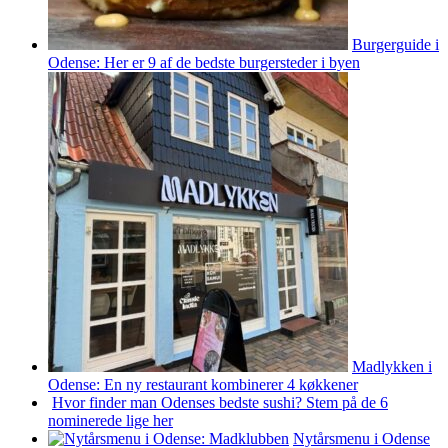
Burgerguide i
Odense: Her er 9 af de bedste burgersteder i byen
Madlykken i
Odense: En ny restaurant kombinerer 4 køkkener
Hvor finder man Odenses bedste sushi? Stem på de 6
nominerede lige her
Nytårsmenu i Odense