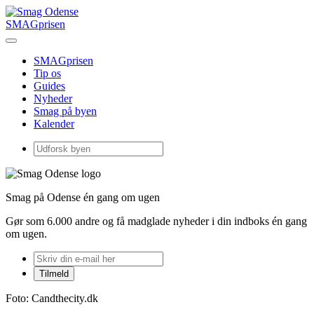
SMAGprisen
SMAGprisen
Tip os
Guides
Nyheder
Smag på byen
Kalender
Smag på Odense én gang om ugen
Gør som 6.000 andre og få madglade nyheder i din indboks én gang
om ugen.
Foto: Candthecity.dk