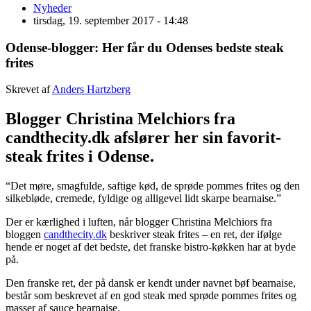
Nyheder
tirsdag, 19. september 2017 - 14:48
Odense-blogger: Her får du Odenses bedste steak
frites
Skrevet af
Anders Hartzberg
Blogger Christina Melchiors fra
candthecity.dk afslører her sin favorit-
steak frites i Odense.
“Det møre, smagfulde, saftige kød, de sprøde pommes frites og den
silkebløde, cremede, fyldige og alligevel lidt skarpe bearnaise.”
Der er kærlighed i luften, når blogger Christina Melchiors fra
bloggen
candthecity.dk
beskriver steak frites – en ret, der ifølge
hende er noget af det bedste, det franske bistro-køkken har at byde
på.
Den franske ret, der på dansk er kendt under navnet bøf bearnaise,
består som beskrevet af en god steak med sprøde pommes frites og
masser af sauce bearnaise.