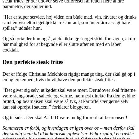
steak frites, er der udover selve udførelsen af retten flere andre
parametre, der spiller ind.
“Her er super service, høj viden om både mad, vin, råvarer og drinks
samt en visuelt meget tjekket restaurant, som interiørmæssigt bare
spiller,” udtaler hun.
Og så fortæller hun også, at det ikke gør noget skidt for sagen, at du
har mulighed for at begynde eller slutte aftenen med en laber
cocktail.
Den perfekte steak frites
Der er ifølge Christina Melchiors rigtigt mange ting, der skal gå op i
en højere enhed, hvis du vil have den perfekte steak frites.
“Det giver sig selv, at kødet skal være mørt. Derudover skal fritterne
være stangsprøde, saltede og varme, nærmest direkte fra den gyldne
brønd, og bearnaisen skal være så tyk, at kartoffelstængerne selv
kan stå oprejst i saucen,” forklarer bloggeren.
Og til sidst: Der skal ALTID være mulig for refill af bearnaisen!
Sommeren er forbi, og hverdagen er igen over os – men derfor skal
der stadig være tid til kulinariske oplevelser. Vi har spurgt en række