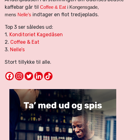
kaffebar går til
Coffee & Eat
i Kongensgade,
indtager en flot tredjeplads
mens
Nelle’s
.
Top 3 ser således ud:
1.
Konditoriet Kagedåsen
2.
Coffee & Eat
3.
Nelle’s
Stort tillykke til alle.