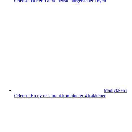
Odense: Her er 9 af de bedste burgersteder i byen
Madlykken i
Odense: En ny restaurant kombinerer 4 køkkener