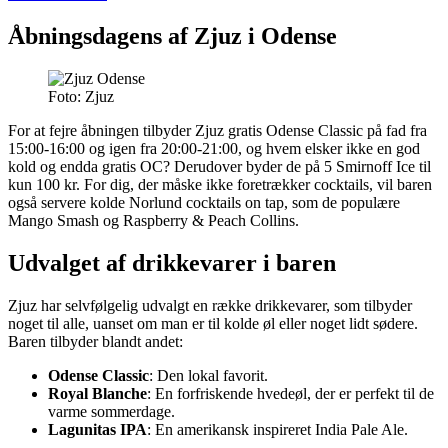
Åbningsdagens af Zjuz i Odense
Foto: Zjuz
For at fejre åbningen tilbyder Zjuz gratis Odense Classic på fad fra
15:00-16:00 og igen fra 20:00-21:00, og hvem elsker ikke en god
kold og endda gratis OC? Derudover byder de på 5 Smirnoff Ice til
kun 100 kr. For dig, der måske ikke foretrækker cocktails, vil baren
også servere kolde Norlund cocktails on tap, som de populære
Mango Smash og Raspberry & Peach Collins.
Udvalget af drikkevarer i baren
Zjuz har selvfølgelig udvalgt en række drikkevarer, som tilbyder
noget til alle, uanset om man er til kolde øl eller noget lidt sødere.
Baren tilbyder blandt andet:
Odense Classic
: Den lokal favorit.
Royal Blanche
: En forfriskende hvedeøl, der er perfekt til de
varme sommerdage.
Lagunitas IPA
: En amerikansk inspireret India Pale Ale.