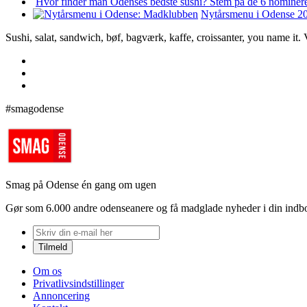
Hvor finder man Odenses bedste sushi? Stem på de 6 nominere
Nytårsmenu i Odense 202
Sushi, salat, sandwich, bøf, bagværk, kaffe, croissanter, you name it
#smagodense
Smag på Odense én gang om ugen
Gør som 6.000 andre odenseanere og få madglade nyheder i din indb
Om os
Privatlivsindstillinger
Annoncering