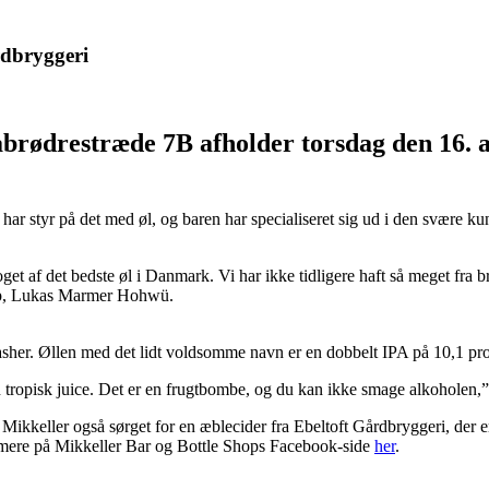
rdbryggeri
brødrestræde 7B afholder torsdag den 16. au
 har styr på det med øl, og baren har specialiseret sig ud i den svære kun
et af det bedste øl i Danmark. Vi har ikke tidligere haft så meget fra 
hop, Lukas Marmer Hohwü.
sher. Øllen med det lidt voldsomme navn er en dobbelt IPA på 10,1 pr
en tropisk juice. Det er en frugtbombe, og du kan ikke smage alkohole
 Mikkeller også sørget for en æblecider fra Ebeltoft Gårdbryggeri, der 
se mere på Mikkeller Bar og Bottle Shops Facebook-side
her
.