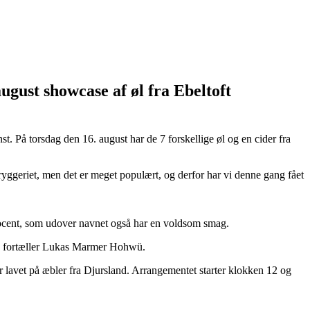
gust showcase af øl fra Ebeltoft
st. På torsdag den 16. august har de 7 forskellige øl og en cider fra
bryggeriet, men det er meget populært, og derfor har vi denne gang fået
ocent, som udover navnet også har en voldsom smag.
n,” fortæller Lukas Marmer Hohwü.
er lavet på æbler fra Djursland. Arrangementet starter klokken 12 og