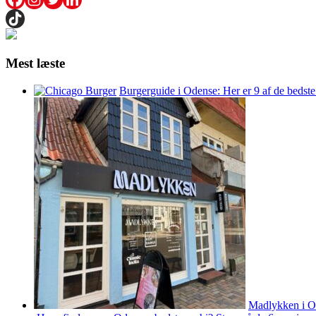
Mest læste
Burgerguide i Odense: Her er 9 af de bedste
Madlykken i Od