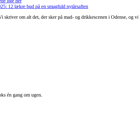
de lige her
5: 12 lækre bud på en smagfuld nytårsaften
. Vi skriver om alt det, der sker på mad- og drikkescenen i Odense, og v
oks én gang om ugen.