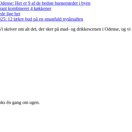
dense: Her er 9 af de bedste burgersteder i byen
rant kombinerer 4 køkkener
de lige her
5: 12 lækre bud på en smagfuld nytårsaften
. Vi skriver om alt det, der sker på mad- og drikkescenen i Odense, og v
oks én gang om ugen.