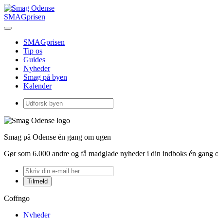
SMAGprisen
SMAGprisen
Tip os
Guides
Nyheder
Smag på byen
Kalender
Smag på Odense én gang om ugen
Gør som 6.000 andre og få madglade nyheder i din indboks én gang 
Coffngo
Nyheder