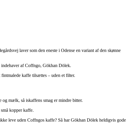
ødegårdsvej laver som den eneste i Odense en variant af den skønne
æller indehaver af Coffngo, Gökhan Dölek.
ntmalede kaffe tilsættes – uden et filter.
e og mælk, så iskaffens smag er mindre bitter.
e små kopper kaffe.
n du ikke leve uden Coffngos kaffe? Så har Gökhan Dölek heldigvis gode