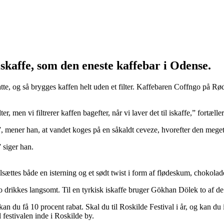
skaffe, som den eneste kaffebar i Odense.
tte, og så brygges kaffen helt uden et filter. Kaffebaren Coffngo på R
ter, men vi filtrerer kaffen bagefter, når vi laver det til iskaffe,” fort
 mener han, at vandet koges på en såkaldt ceveze, hvorefter den meget fi
 siger han.
ilsættes både en isterning og et sødt twist i form af flødeskum, chokolad
o drikkes langsomt. Til en tyrkisk iskaffe bruger Gökhan Dölek to af d
, kan du få 10 procent rabat. Skal du til Roskilde Festival i år, og ka
l festivalen inde i Roskilde by.