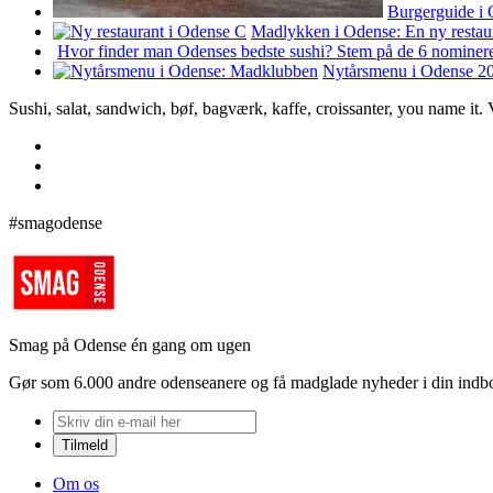
Burgerguide i O
Madlykken i Odense: En ny restau
Hvor finder man Odenses bedste sushi? Stem på de 6 nominere
Nytårsmenu i Odense 202
Sushi, salat, sandwich, bøf, bagværk, kaffe, croissanter, you name it
#smagodense
Smag på Odense én gang om ugen
Gør som 6.000 andre odenseanere og få madglade nyheder i din indb
Om os