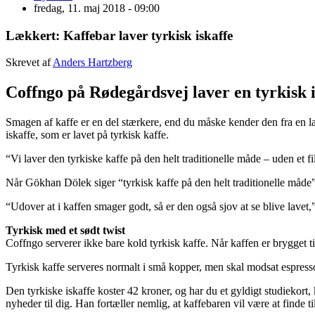
fredag, 11. maj 2018 - 09:00
Lækkert: Kaffebar laver tyrkisk iskaffe
Skrevet af
Anders Hartzberg
Coffngo på Rødegårdsvej laver en tyrkisk i
Smagen af kaffe er en del stærkere, end du måske kender den fra en la
iskaffe, som er lavet på tyrkisk kaffe.
“Vi laver den tyrkiske kaffe på den helt traditionelle måde – uden et fil
Når Gökhan Dölek siger “tyrkisk kaffe på den helt traditionelle måde”,
“Udover at i kaffen smager godt, så er den også sjov at se blive lavet,”
Tyrkisk med et sødt twist
Coffngo serverer ikke bare kold tyrkisk kaffe. Når kaffen er brygget t
Tyrkisk kaffe serveres normalt i små kopper, men skal modsat espress
Den tyrkiske iskaffe koster 42 kroner, og har du et gyldigt studiekort
nyheder til dig. Han fortæller nemlig, at kaffebaren vil være at finde ti