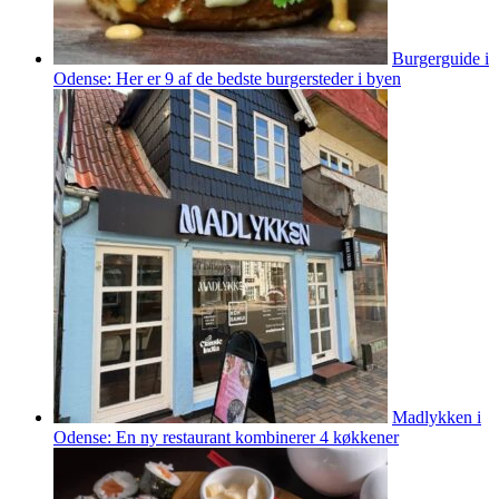
Burgerguide i
Odense: Her er 9 af de bedste burgersteder i byen
Madlykken i
Odense: En ny restaurant kombinerer 4 køkkener