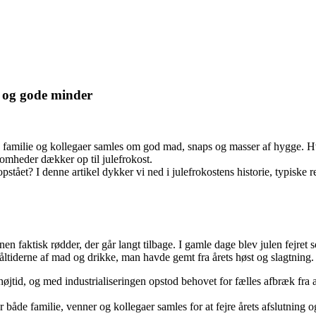
d og gode minder
er, familie og kollegaer samles om god mad, snaps og masser af hygge. 
omheder dækker op til julefrokost.
pstået? I denne artikel dykker vi ned i julefrokostens historie, typiske 
en faktisk rødder, der går langt tilbage. I gamle dage blev julen fejret
ltiderne af mad og drikke, man havde gemt fra årets høst og slagtning.
højtid, og med industrialiseringen opstod behovet for fælles afbræk fra 
r både familie, venner og kollegaer samles for at fejre årets afslutning 