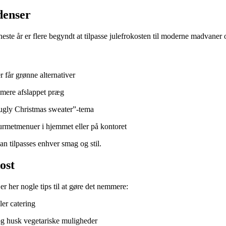
denser
eneste år er flere begyndt at tilpasse julefrokosten til moderne madvaner
 får grønne alternativer
t mere afslappet præg
 “ugly Christmas sweater”-tema
ourmetmenuer i hjemmet eller på kontoret
kan tilpasses enhver smag og stil.
ost
 er her nogle tips til at gøre det nemmere:
ler catering
 og husk vegetariske muligheder