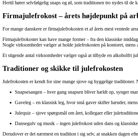
Hertil hører selvfølgelig snaps og øl, som traditionen tro nydes til de
Firmajulefrokost – årets højdepunkt på ar
For mange danskere er firmajulefrokosten et af årets mest ventede ar
Firmajulefrokoster kan have mange former – fra den klassiske middag 
Nogle virksomheder vælger at holde julefrokosten på kontoret, mens an
Et stigende antal virksomheder vælger også at tilbyde en alkoholfri ju
Traditioner og skikke til julefrokosten
Julefrokosten er kendt for sine mange sjove og hyggelige traditioner.
Snapsesangen – hver gang snapsen bliver hældt op, synger man
Gaveleg – en klassisk leg, hvor små gaver skifter hænder, mens 
Julequiz – sjove spørgsmål om året, kollegaer eller juletradition
Dansegulv og musik – ingen julefrokost uden dans og klassiske
Derudover er det nærmest en tradition i sig selv, at snakken dagen efte