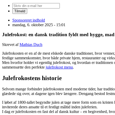
Sponsoreret indhold
mandag, 6. oktober 2025 - 15:01
Julefrokost: en dansk tradition fyldt med hygge, ma
Skrevet af
Mathias Duch
Julefrokosten er en af de mest elskede danske traditioner, hvor venn
festlige sammenkomster, hvor både private hjem, restauranter og virks
Men hvorfor holder vi egentlig julefrokost, og hvordan er traditionen o
sammensætte den perfekte
julefrokost menu
.
Julefrokostens historie
Selvom mange forbinder julefrokosten med moderne tider, har tradition
glædede sig over, at dagene igen blev længere. Dengang bestod festmå
I løbet af 1800-tallet begyndte julen at tage mere form som en kristen 
inviterede deres ansatte til et festligt måltid inden juleferien.
I dag er julefrokosten en fast del af dansk kultur – en begivenhed, hvo