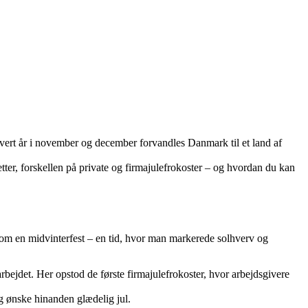
Hvert år i november og december forvandles Danmark til et land af
retter, forskellen på private og firmajulefrokoster – og hvordan du kan
 som en midvinterfest – en tid, hvor man markerede solhverv og
arbejdet. Her opstod de første firmajulefrokoster, hvor arbejdsgivere
og ønske hinanden glædelig jul.