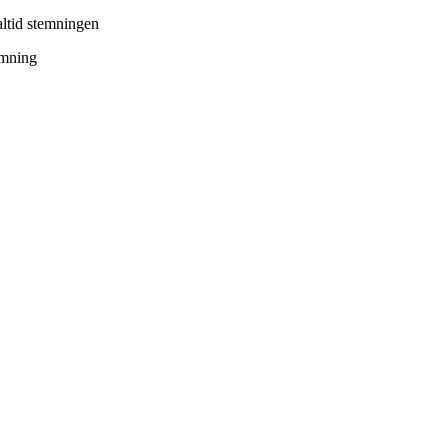
altid stemningen
temning