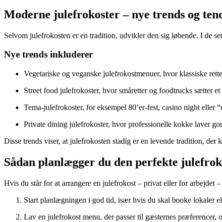
Moderne julefrokoster – nye trends og ten
Selvom julefrokosten er en tradition, udvikler den sig løbende. I de s
Nye trends inkluderer
Vegetariske og veganske julefrokostmenuer, hvor klassiske retter
Street food julefrokoster, hvor småretter og foodtrucks sætter e
Tema-julefrokoster, for eksempel 80’er-fest, casino night eller
Private dining julefrokoster, hvor professionelle kokke laver g
Disse trends viser, at julefrokosten stadig er en levende tradition, der 
Sådan planlægger du den perfekte julefrok
Hvis du står for at arrangere en julefrokost – privat eller for arbejdet –
Start planlægningen i god tid, især hvis du skal booke lokaler el
Lav en julefrokost menu, der passer til gæsternes præferencer,