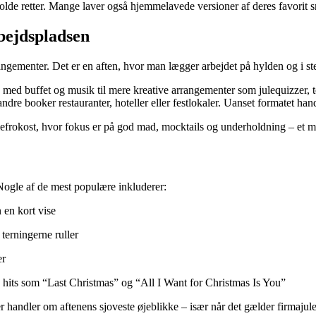
 kolde retter. Mange laver også hjemmelavede versioner af deres favorit s
bejdspladsen
rangementer. Det er en aften, hvor man lægger arbejdet på hylden og i s
med buffet og musik til mere kreative arrangementer som julequizzer, t
dre booker restauranter, hoteller eller festlokaler. Uanset formatet han
lefrokost, hvor fokus er på god mad, mocktails og underholdning – et mod
 Nogle af de mest populære inkluderer:
 en kort vise
terningerne ruller
er
 hits som “Last Christmas” og “All I Want for Christmas Is You”
r handler om aftenens sjoveste øjeblikke – især når det gælder firmajule