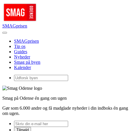
SMAGprisen
SMAGprisen
Tip os
Guides
Nyheder
Smag på byen
Kalender
Smag på Odense én gang om ugen
Gør som 6.000 andre og få madglade nyheder i din indboks én gang
om ugen.