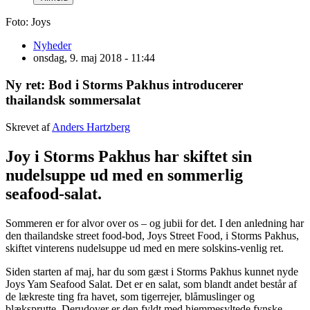
Foto: Joys
Nyheder
onsdag, 9. maj 2018 - 11:44
Ny ret: Bod i Storms Pakhus introducerer
thailandsk sommersalat
Skrevet af
Anders Hartzberg
Joy i Storms Pakhus har skiftet sin
nudelsuppe ud med en sommerlig
seafood-salat.
Sommeren er for alvor over os – og jubii for det. I den anledning har
den thailandske street food-bod, Joys Street Food, i Storms Pakhus,
skiftet vinterens nudelsuppe ud med en mere solskins-venlig ret.
Siden starten af maj, har du som gæst i Storms Pakhus kunnet nyde
Joys Yam Seafood Salat. Det er en salat, som blandt andet består af
de lækreste ting fra havet, som tigerrejer, blåmuslinger og
blæksprutte. Derudover er den fyldt med hjemmesyltede fynske