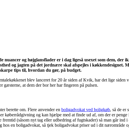
ide nuancer og højglansflader er i dag ligeså usexet som dem, der 
thed og jagten på det jordnære skal afspejles i køkkendesignet. 
skarpe tips til, hvordan du gør, på budget.
lekøkkenet blev lanceret for 20 år siden af Kvik, har det lige siden væ
ser gæsterne, at dem der bor her har fingeren på pulsen.
ater berette om. Flere anvender en
boligadvokat ved boligkøb
, så de er 
køberrådgivning og kan hjælpe med at finde ud af, om der er penge i bu
emtid (såsom nyt tag eller udbedring af fugtskader) så man går ind i et
hos en boligadvokat, så tjek boligadvokat priser ud i dit nærområde og