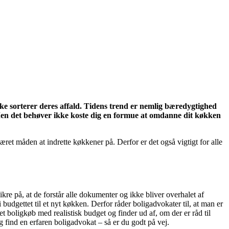
ikke sorterer deres affald. Tidens trend er nemlig bæredygtighed
Men det behøver ikke koste dig en formue at omdanne dit køkken
ret måden at indrette køkkener på. Derfor er det også vigtigt for alle
sikre på, at de forstår alle dokumenter og ikke bliver overhalet af
dgettet til et nyt køkken. Derfor råder boligadvokater til, at man er
 boligkøb med realistisk budget og finder ud af, om der er råd til
 find en erfaren boligadvokat – så er du godt på vej.