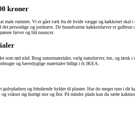
500 kroner
at male rummet. Vi er gået væk fra de hvide vægge og køkkenet skal i s
med det personlige og jordnære. De brandvarme køkkenfarver er gulbrun 
grønne farver og blå nuancer.
ialer
et som rød tråd: Brug naturmaterialer, vælg naturfarver, træ, og tænk i 
brugte og bæredygtige materialer billigt i fx IKEA.
 gulvpladsen og fritstående hylder til planter. Har du meget rum i dit kø
 og vokser sig hurtigt stor og flot. På mindre plads kan du sætte kaktus