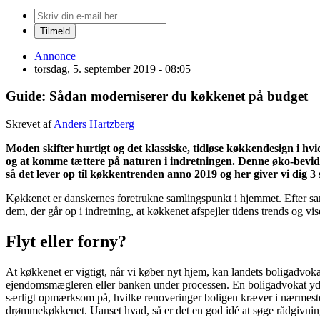
Annonce
torsdag, 5. september 2019 - 08:05
Guide: Sådan moderniserer du køkkenet på budget
Skrevet af
Anders Hartzberg
Moden skifter hurtigt og det klassiske, tidløse køkkendesign i hv
og at komme tættere på naturen i indretningen. Denne øko-bevids
så det lever op til køkkentrenden anno 2019 og her giver vi dig 3 
Køkkenet er danskernes foretrukne samlingspunkt i hjemmet. Efter samta
dem, der går op i indretning, at køkkenet afspejler tidens trends og vi
Flyt eller forny?
At køkkenet er vigtigt, når vi køber nyt hjem, kan landets boligadvok
ejendomsmægleren eller banken under processen. En boligadvokat yder 
særligt opmærksom på, hvilke renoveringer boligen kræver i nærmeste fr
drømmekøkkenet. Uanset hvad, så er det en god idé at søge rådgivning 