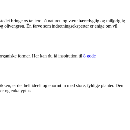
tedet bringe os tættere på naturen og være bæredygtig og miljørigtig.
og olivengrøn. Én farve som indretningseksperter er enige om vil
organiske former. Her kan du få inspiration til
8 gode
kken, er det helt ideelt og enormt in med store, fyldige planter. Den
ser og eukalyptus.