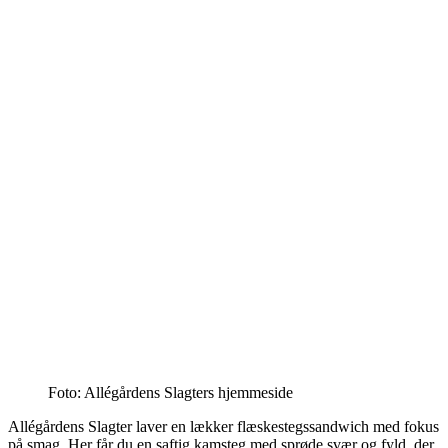
Foto: Allégårdens Slagters hjemmeside
Allégårdens Slagter laver en lækker flæskestegssandwich med fokus
på smag. Her får du en saftig kamsteg med sprøde svær og fyld, der