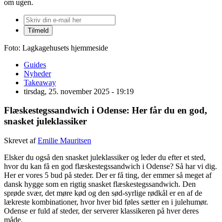
om ugen.
Foto: Lagkagehusets hjemmeside
Guides
Nyheder
Takeaway
tirsdag, 25. november 2025 - 19:19
Flæskestegssandwich i Odense: Her får du en god,
snasket juleklassiker
Skrevet af
Emilie Mauritsen
Elsker du også den snasket juleklassiker og leder du efter et sted,
hvor du kan få en god flæskestegssandwich i Odense? Så har vi dig.
Her er vores 5 bud på steder. Der er få ting, der emmer så meget af
dansk hygge som en rigtig snasket flæskestegssandwich. Den
sprøde svær, det møre kød og den sød-syrlige rødkål er en af de
lækreste kombinationer, hvor hver bid føles sætter en i julehumør.
Odense er fuld af steder, der serverer klassikeren på hver deres
måde.