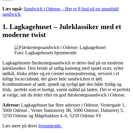
Læs også:
Sandwich i Odense – Her er 8 bud på en smagfuld
sandwich.
1. Lagkagehuset – Juleklassiker med et
moderne twist
Foto: Lagkagehusets hjemmeside
Lagkagehusets flæskestegssandwich er deres bud på en moderne
juleklassiker. Den består af saftig kamsteg med sprød svær, syltet
rødkål, friske æbler og en cremet sennepsdressing, serveret i et
luftigt focacciabrød, der giver hele sandwichen et løft.
Kombinationen af sødt, sprødt og syrligt gør den både fyldig og
frisk, perfekt som et hurtigt, varmt måltid på farten. Det er et perfekt
at vælge, når du leder efter en god flæskestegssandwich i Odense.
Adresse:
Lagkagehuset har flere adresser i Odense, Vestergade 1,
5000 Odense , Vestre Stationsvej 3B, 5000 Odense, Dalumvej 5,
5250 Odense og Mågebakken 4–6, 5250 Odense SV
Læs mere på deres
hjemmeside.