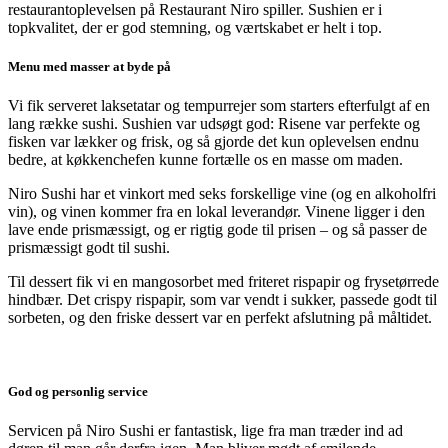
restaurantoplevelsen på Restaurant Niro spiller. Sushien er i
topkvalitet, der er god stemning, og værtskabet er helt i top.
Menu med masser at byde på
Vi fik serveret laksetatar og tempurrejer som starters efterfulgt af en
lang række sushi. Sushien var udsøgt god: Risene var perfekte og
fisken var lækker og frisk, og så gjorde det kun oplevelsen endnu
bedre, at køkkenchefen kunne fortælle os en masse om maden.
Niro Sushi har et vinkort med seks forskellige vine (og en alkoholfri
vin), og vinen kommer fra en lokal leverandør. Vinene ligger i den
lave ende prismæssigt, og er rigtig gode til prisen – og så passer de
prismæssigt godt til sushi.
Til dessert fik vi en mangosorbet med friteret rispapir og frysetørrede
hindbær. Det crispy rispapir, som var vendt i sukker, passede godt til
sorbeten, og den friske dessert var en perfekt afslutning på måltidet.
God og personlig service
Servicen på Niro Sushi er fantastisk, lige fra man træder ind ad