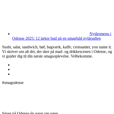
Nytårsmenu i
Odense 2025: 12 lækre bud på en smagfuld nytårsaften
Sushi, salat, sandwich, bøf, bagværk, kaffe, croissanter, you name it.
Vi skriver om alt det, der sker på mad- og drikkescenen i Odense, og
vi guider dig til din næste smagsoplevelse. Velbekomme.
#smagodense
Smag på Odense én gang om ugen