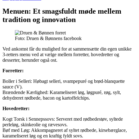
Menuen: Et smagsfuldt møde mellem
tradition og innovation
Foto: Druen & Bønnens facebook
Ved ankomst får du mulighed for at sammensætte din egen unikke
3-retters menu ved at vælge mellem forretter, hovedretter og
desserter, herunder også ost.
Forretter:
Boller i Selleri: Høbagt selleri, svampepuré og brød-blanquette
sauce (V).
Brændende Kærlighed: Karameliseret løg, løgpuré, røg, sylt,
dehydreret rødbede, bacon og kartoffelchips.
Hovedretter:
Kogt Torsk i Sennepssovs: Serveret med rødbedestøv, syltede
perleløg, skinkeolie og rævesovs.
Bøf med Løg: Akkompagneret af syltet rødbede, kirsebærglace,
karameliseret løg og en kraftig fyldt sovs.