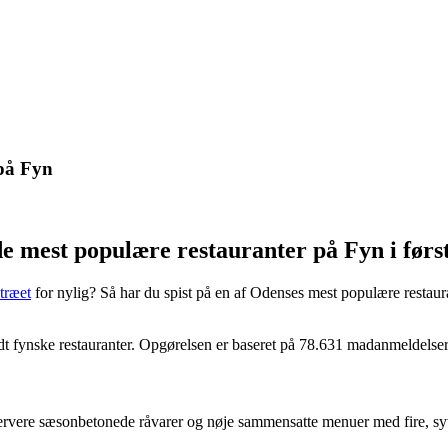
 på Fyn
e mest populære restauranter på Fyn i først
træet
for nylig? Så har du spist på en af Odenses mest populære restauran
andt fynske restauranter. Opgørelsen er baseret på 78.631 madanmeldelser
vere sæsonbetonede råvarer og nøje sammensatte menuer med fire, syv e