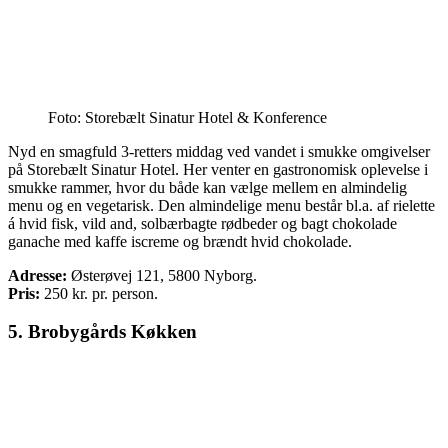
Foto: Storebælt Sinatur Hotel & Konference
Nyd en smagfuld 3-retters middag ved vandet i smukke omgivelser
på Storebælt Sinatur Hotel. Her venter en gastronomisk oplevelse i
smukke rammer, hvor du både kan vælge mellem en almindelig
menu og en vegetarisk. Den almindelige menu består bl.a. af rielette
á hvid fisk, vild and, solbærbagte rødbeder og bagt chokolade
ganache med kaffe iscreme og brændt hvid chokolade.
Adresse:
Østerøvej 121, 5800 Nyborg.
Pris:
250
kr. pr. person.
5. Brobygårds Køkken