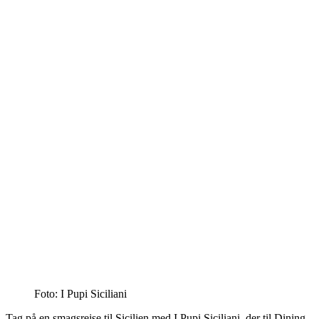
Foto: I Pupi Siciliani
Tag på en smagsrejse til Sicilien med I Pupi Siciliani, der til Dining