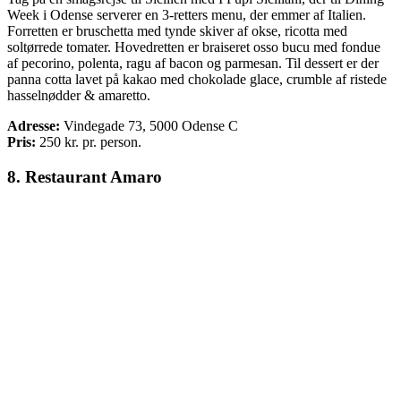
Week i Odense serverer en 3-retters menu, der emmer af Italien.
Forretten er bruschetta med tynde skiver af okse, ricotta med
soltørrede tomater. Hovedretten er braiseret osso bucu med fondue
af pecorino, polenta, ragu af bacon og parmesan. Til dessert er der
panna cotta lavet på kakao med chokolade glace, crumble af ristede
hasselnødder & amaretto.
Adresse:
Vindegade 73, 5000 Odense C
Pris:
250
kr. pr. person.
8. Restaurant Amaro