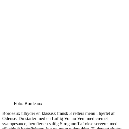
Foto: Bordeaux
Bordeaux tilbyder en klassisk fransk 3-retters menu i hjertet af
Odense. Du starter med en Luftig Vol au Vent med cremet
svampesauce, herefter en saftig Stroganoff af okse serveret med
silkeblødt kartoffelmos, løg og møre gulerødder. Til dessert sluttes