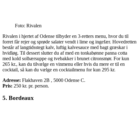
Foto: Rivalen
Rivalen i hjertet af Odense tilbyder en 3-retters menu, hvor du til
forret får rejer og sprøde salater vendt i lime og ingefær. Hovedretten
består af langtidsstegt kalv, luftig kalvesauce med bagt græskar i
hvidløg. Til dessert slutter du af med en tonkabønne panna cotta
med kold solbærsuppe og tvebakker i brunet citronsmør. For kun
265 kr., kan du tilvælge en vinmenu eller hvis du mere er til en
cocktail, så kan du vælge en cocktailmenu for kun 295 kr.
Adresse:
Flakhaven 2B , 5000 Odense C.
Pris:
250
kr. pr. person.
5. Bordeaux