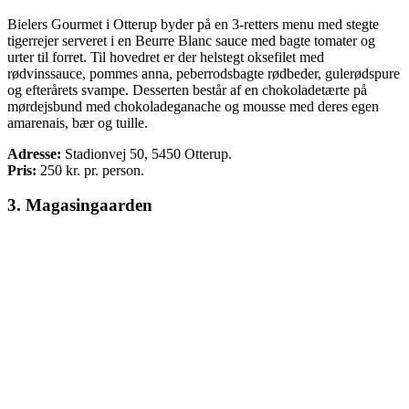
Bielers Gourmet i Otterup byder på en 3-retters menu med stegte
tigerrejer serveret i en Beurre Blanc sauce med bagte tomater og
urter til forret. Til hovedret er der helstegt oksefilet med
rødvinssauce, pommes anna, peberrodsbagte rødbeder, gulerødspure
og efterårets svampe. Desserten består af en chokoladetærte på
mørdejsbund med chokoladeganache og mousse med deres egen
amarenais, bær og tuille.
Adresse:
Stadionvej 50, 5450 Otterup.
Pris:
250
kr. pr. person.
3. Magasingaarden