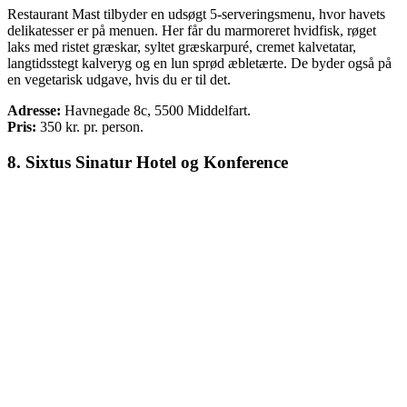
Restaurant Mast tilbyder en udsøgt 5-serveringsmenu, hvor havets
delikatesser er på menuen. Her får du marmoreret hvidfisk, røget
laks med ristet græskar, syltet græskarpuré, cremet kalvetatar,
langtidsstegt kalveryg og en lun sprød æbletærte. De byder også på
en vegetarisk udgave, hvis du er til det.
Adresse:
Havnegade 8c, 5500 Middelfart.
Pris:
350
kr. pr. person.
8. S
ixtus Sinatur Hotel og Konference