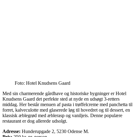
Foto: Hotel Knudsens Gaard
Med sin charmerende gårdhave og historiske bygninger er Hotel
Knudsens Gaard det perfekte sted at nyde en udsøgt 3-retters
middag. Her består menuen af pasta i trøffelcreme med panchetta til
forret, kalveculotte med glaserede løg til hovedret og til dessert, en
klassisk æblegrød med æblerasp og vaniljeis. Denne populære
restaurant er dog allerede udsolgt.
Adresse:
Hunderupgade 2, 5230 Odense M.
Pris:
250
kr. pr. person.