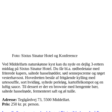
Foto: Sixtus Sinatur Hotel og Konference
Ved Middelfarts naturskønne kyst kan du nyde en dejlig 3-retters
middag på Sixtus Sinatur Hotel. Du får bl.a. rødbedetatar med
friterede kapers, saltede hasselnødder, sød sennepscreme og røget
vesterhavsost. Hovedretten består af fritgående kylling med
urtesouffle, sort hvidløg, syltede perleløg, kartoffelkompot og en
luftig sauce. Til dessert er der en brownie med hengemte bær,
saltede hasselnøde, fermenteret saft og øl tuille.
Adresse:
Teglgårdvej 73, 5500 Middelfart.
Pris:
2
50
kr. pr. person.