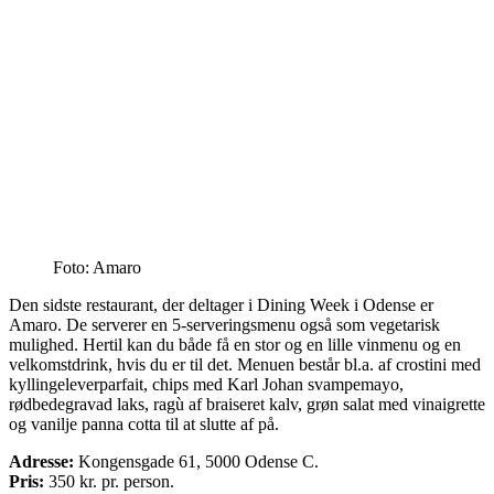
Foto: Amaro
Den sidste restaurant, der deltager i Dining Week i Odense er
Amaro. De serverer en 5-serveringsmenu også som vegetarisk
mulighed. Hertil kan du både få en stor og en lille vinmenu og en
velkomstdrink, hvis du er til det. Menuen består bl.a. af crostini med
kyllingeleverparfait, chips med Karl Johan svampemayo,
rødbedegravad laks, ragù af braiseret kalv, grøn salat med vinaigrette
og vanilje panna cotta til at slutte af på.
Adresse:
Kongensgade 61, 5000 Odense C.
Pris:
3
50
kr. pr. person.