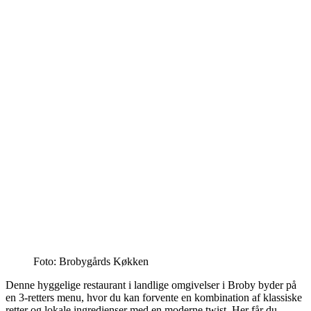
Foto: Brobygårds Køkken
Denne hyggelige restaurant i landlige omgivelser i Broby byder på
en 3-retters menu, hvor du kan forvente en kombination af klassiske
retter og lokale ingredienser med en moderne twist. Her får du