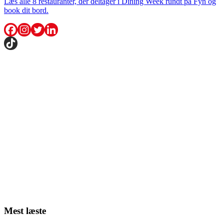
Læs alle 8 restauranter, der deltager i Dining Week rundt på Fyn og
book dit bord.
Mest læste