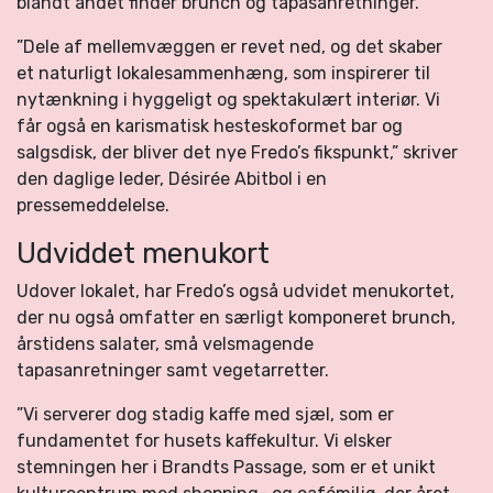
blandt andet finder brunch og tapasanretninger.
”Dele af mellemvæggen er revet ned, og det skaber
et naturligt lokalesammenhæng, som inspirerer til
nytænkning i hyggeligt og spektakulært interiør. Vi
får også en karismatisk hesteskoformet bar og
salgsdisk, der bliver det nye Fredo’s fikspunkt,” skriver
den daglige leder, Désirée Abitbol i en
pressemeddelelse.
Udviddet menukort
Udover lokalet, har Fredo’s også udvidet menukortet,
der nu også omfatter en særligt komponeret brunch,
årstidens salater, små velsmagende
tapasanretninger samt vegetarretter.
”Vi serverer dog stadig kaffe med sjæl, som er
fundamentet for husets kaffekultur. Vi elsker
stemningen her i Brandts Passage, som er et unikt