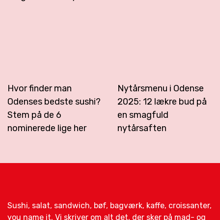
Hvor finder man
Nytårsmenu i Odense
Odenses bedste sushi?
2025: 12 lækre bud på
Stem på de 6
en smagfuld
nominerede lige her
nytårsaften
Sushi, salat, sandwich, bøf, bagværk, kaffe, croissanter,
you name it. Vi skriver om alt det, der sker på mad- og