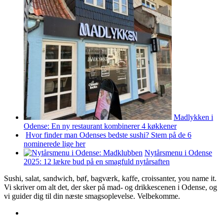
Madlykken i
Odense: En ny restaurant kombinerer 4 køkkener
Hvor finder man Odenses bedste sushi? Stem på de 6
nominerede lige her
Nytårsmenu i Odense
2025: 12 lækre bud på en smagfuld nytårsaften
Sushi, salat, sandwich, bøf, bagværk, kaffe, croissanter, you name it.
Vi skriver om alt det, der sker på mad- og drikkescenen i Odense, og
vi guider dig til din næste smagsoplevelse. Velbekomme.