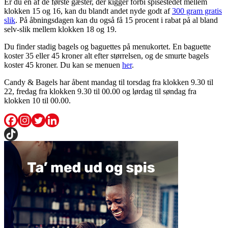
Er du en af de første gæster, der kigger forbi spisestedet mellem
klokken 15 og 16, kan du blandt andet nyde godt af
300 gram gratis
slik
. På åbningsdagen kan du også få 15 procent i rabat på al bland
selv-slik mellem klokken 18 og 19.
Du finder stadig bagels og baguettes på menukortet. En baguette
koster 35 eller 45 kroner alt efter størrelsen, og de smurte bagels
koster 45 kroner. Du kan se menuen
her
.
Candy & Bagels har åbent mandag til torsdag fra klokken 9.30 til
22, fredag fra klokken 9.30 til 00.00 og lørdag til søndag fra
klokken 10 til 00.00.