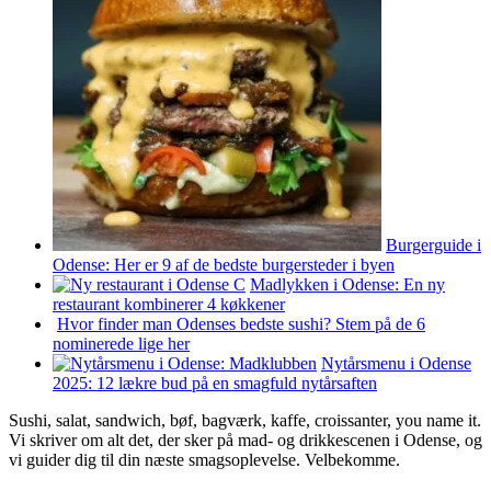
Burgerguide i
Odense: Her er 9 af de bedste burgersteder i byen
Madlykken i Odense: En ny
restaurant kombinerer 4 køkkener
Hvor finder man Odenses bedste sushi? Stem på de 6
nominerede lige her
Nytårsmenu i Odense
2025: 12 lækre bud på en smagfuld nytårsaften
Sushi, salat, sandwich, bøf, bagværk, kaffe, croissanter, you name it.
Vi skriver om alt det, der sker på mad- og drikkescenen i Odense, og
vi guider dig til din næste smagsoplevelse. Velbekomme.