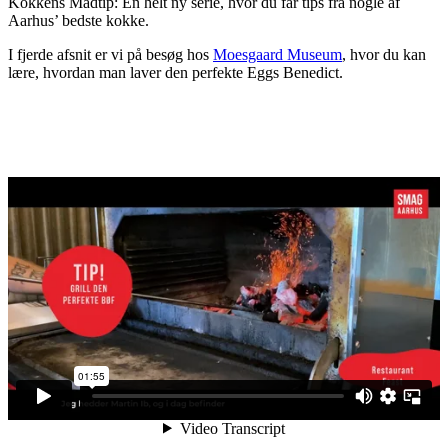
Kokkens Madtip: En helt ny serie, hvor du får tips fra nogle af
Aarhus’ bedste kokke.
I fjerde afsnit er vi på besøg hos
Moesgaard Museum
, hvor du kan
lære, hvordan man laver den perfekte Eggs Benedict.