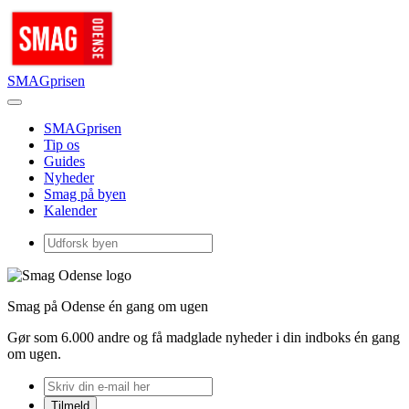
SMAGprisen
SMAGprisen
Tip os
Guides
Nyheder
Smag på byen
Kalender
Smag på Odense én gang om ugen
Gør som 6.000 andre og få madglade nyheder i din indboks én gang
om ugen.