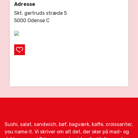
Adresse
Skt. gertruds stræde 5
5000 Odense C
Sushi, salat, sandwich, bøf, bagværk, kaffe, croissanter,
you name it. Vi skriver om alt det, der sker på mad- og