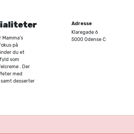
aliteter
Adresse
Klaregade 6
er Mamma’s
5000 Odense C
fokus på
finder du et
fyld som
ffelcreme
.
Der
ffeter med
, samt desserter