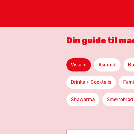
Din guide til m
Vis alle
Asiatisk
Ba
Drinks + Cocktails
Fami
Shawarma
Smørrebrød