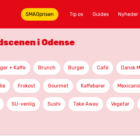
SMAGprisen
Tip os
Guides
Nyheder
adscenen i Odense
ger + Kaffe
Brunch
Burger
Café
Dansk 
lie
Frokost
Gourmet
Kaffebarer
Mexicans
SU-venlig
Sushi
Take Away
Vegetar