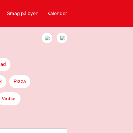
Smag på byen
Kalender
Mad
k
Pizza
Vinbar