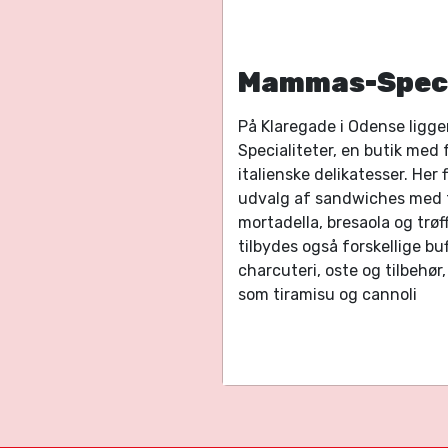
Mammas-Speci
På Klaregade i Odense ligg
Specialiteter, en butik med 
italienske delikatesser.
Her 
udvalg af sandwiches med 
mortadella, bresaola og trø
tilbydes også forskellige bu
charcuteri, oste og tilbehør
som tiramisu og cannoli