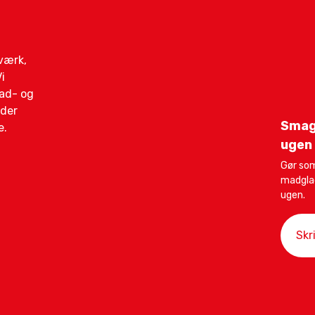
gværk,
i
mad- og
ider
Smag
e.
ugen
Gør so
madglad
ugen.