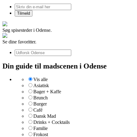
Søg spisesteder i Odense.
Se dine favoritter.
Din guide til madscenen i Odense
Vis alle
Asiatisk
Bager + Kaffe
Brunch
Burger
Café
Dansk Mad
Drinks + Cocktails
Familie
Frokost